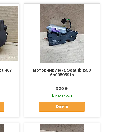
t 407
Моторчик люка Seat Ibiza 3
6n0959591a
920 ₴
В наявності
Купити