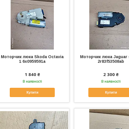
Моторчик люка Skoda Octavia
Моторчик люка Jaguar 
1 6x0959591a
2r83f53508ab
1 840 ₴
2 300 ₴
В наявності
В наявності
Купити
Купити