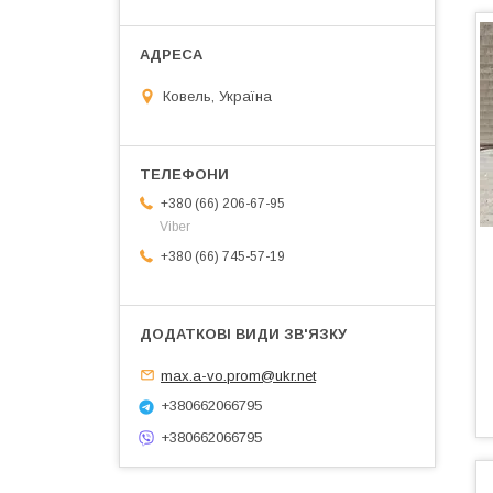
Ковель, Україна
+380 (66) 206-67-95
Viber
+380 (66) 745-57-19
max.a-vo.prom@ukr.net
+380662066795
+380662066795