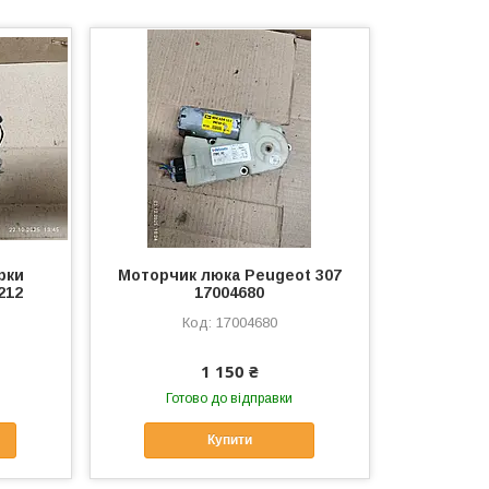
рки
Моторчик люка Peugeot 307
212
17004680
17004680
1 150 ₴
Готово до відправки
Купити