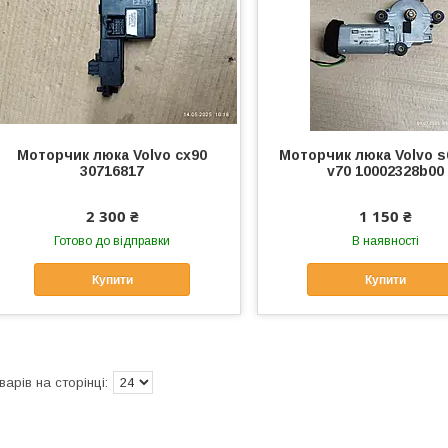
Моторчик люка Volvo cx90
Моторчик люка Volvo s
30716817
v70 10002328b00
2 300 ₴
1 150 ₴
Готово до відправки
В наявності
Купити
Купити