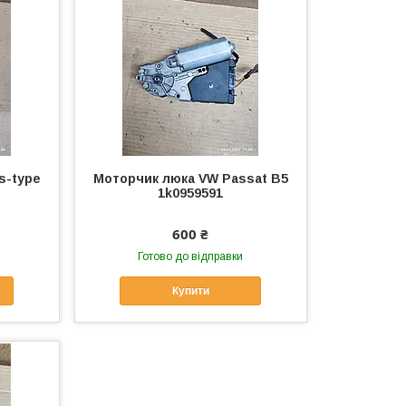
s-type
Моторчик люка VW Passat B5
1k0959591
600 ₴
Готово до відправки
Купити