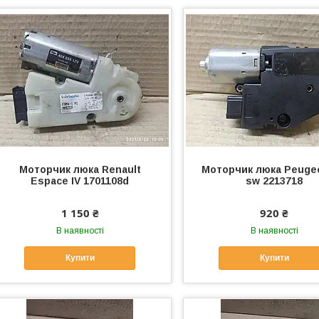
Моторчик люка Renault
Моторчик люка Peugeo
Espace IV 1701108d
sw 2213718
1 150 ₴
920 ₴
В наявності
В наявності
Купити
Купити