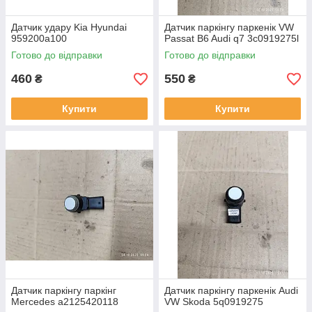
Датчик удару Kia Hyundai
Датчик паркінгу паркенік VW
959200a100
Passat B6 Audi q7 3c0919275l
Готово до відправки
Готово до відправки
460
550
₴
₴
Купити
Купити
Датчик паркінгу паркінг
Датчик паркінгу паркенік Audi
Mercedes a2125420118
VW Skoda 5q0919275