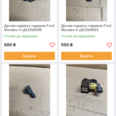
Датчик паркінгу паркенік Ford
Датчик паркінгу паркенік Ford
Mondeo 4 cj5t15k8598
Mondeo 4 cj5t15k8591
Готово до відправки
Готово до відправки
600
550
₴
₴
Купити
Купити