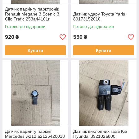
Датчик паркінгу парктронік
Renault Megane 3 Scenic 3
Датчик удару Toyota Yaris
Clio Trafic 253a44101r
89173152010
0263023998
Готово до відправки
Готово до відправки
920
550
₴
₴
Купити
Купити
Датчик паркінгу паркінг
Датчик вихлопних газів Kia
Mercedes w212 a2125420018
Hyundai 392102a800