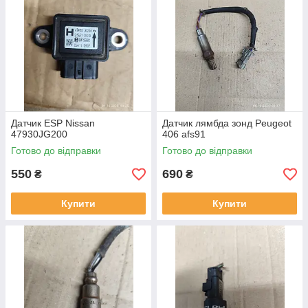
Датчик ESP Nissan
Датчик лямбда зонд Peugeot
47930JG200
406 afs91
Готово до відправки
Готово до відправки
550
690
₴
₴
Купити
Купити