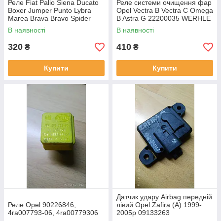
Реле Fiat Palio Siena Ducato
Реле системи очищення фар
Boxer Jumper Punto Lybra
Opel Vectra B Vectra C Omega
Marea Brava Bravo Spider
B Astra G 22200035 WERHLE
Delta 146 147 156 159
В наявності
В наявності
82461739
320
410
₴
₴
Купити
Купити
Датчик удару Airbag передній
Реле Opel 90226846,
лівий Opel Zafira (A) 1999-
4ra007793-06, 4ra00779306
2005р 09133263