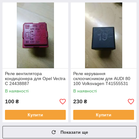
Реле вентилятора
Реле керування
кондиціонера для Opel Vectra
склоочисником для AUDI 80
C 24438887
100 Volksvagen T41555531
В наявності
В наявності
100
230
₴
₴
Купити
Купити
Показати ще