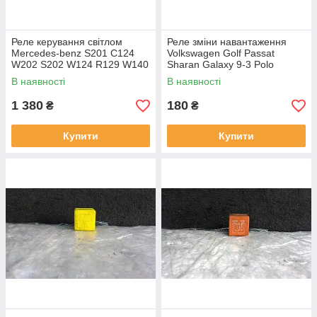
Реле керування світлом
Реле зміни навантаження
Mercedes-benz S201 C124
Volkswagen Golf Passat
W202 S202 W124 R129 W140
Sharan Galaxy 9-3 Polo
C126 1265420032
Octavia Fabia Ibiza 22204013
В наявності
В наявності
5KG004747-00
Werhle
1 380
180
₴
₴
Купити
Купити