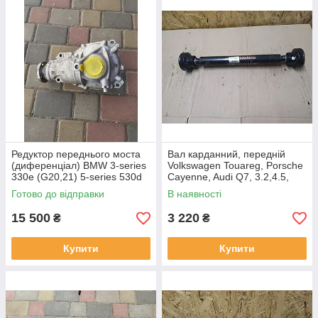
Редуктор переднього моста
Вал карданний, передній
(диференціал) BMW 3-series
Volkswagen Touareg, Porsche
330e (G20,21) 5-series 530d
Cayenne, Audi Q7, 3.2,4.5,
(G30,31,38), 31517647386,
7L0521101A
Готово до відправки
В наявності
885470204, 2411040186
15 500
3 220
₴
₴
Купити
Купити