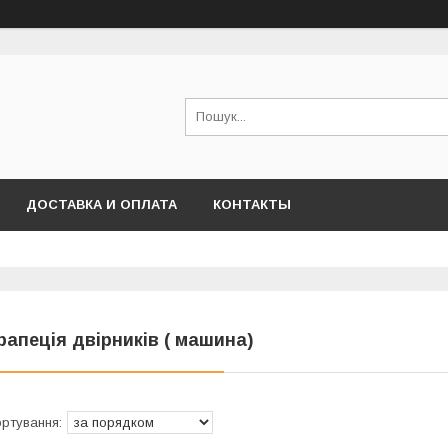
ДОСТАВКА И ОПЛАТА
КОНТАКТЫ
рапеція двірників ( машина)