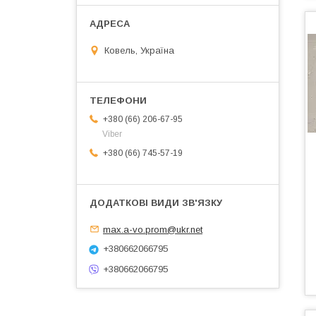
Ковель, Україна
+380 (66) 206-67-95
Viber
+380 (66) 745-57-19
max.a-vo.prom@ukr.net
+380662066795
+380662066795