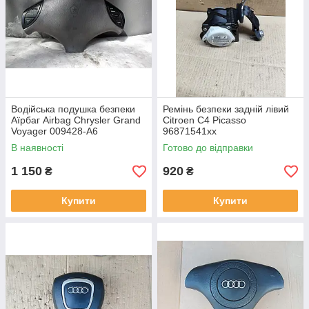
Водійська подушка безпеки
Ремінь безпеки задній лівий
Аїрбаг Airbag Chrysler Grand
Citroen C4 Picasso
Voyager 009428-A6
96871541xx
CBLH8C3UAFM
В наявності
Готово до відправки
1 150
920
₴
₴
Купити
Купити