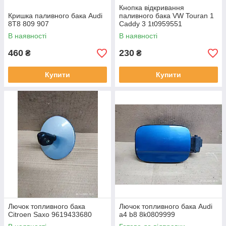
Кнопка відкривання
Кришка паливного бака Audi
паливного бака VW Touran 1
8T8 809 907
Caddy 3 1t0959551
1f0959527 1t0959833
В наявності
В наявності
460
230
₴
₴
Купити
Купити
Лючок топливного бака
Лючок топливного бака Audi
Citroen Saxo 9619433680
a4 b8 8k0809999