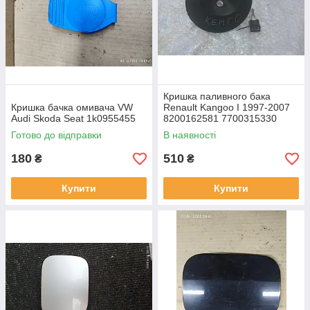
Кришка паливного бака
Кришка бачка омивача VW
Renault Kangoo I 1997-2007
Audi Skoda Seat 1k0955455
8200162581 7700315330
Готово до відправки
В наявності
180
510
₴
₴
Купити
Купити