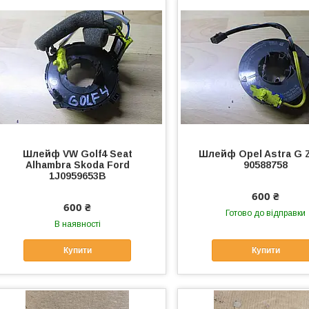
Шлейф VW Golf4 Seat
Шлейф Opel Astra G Z
Alhambra Skoda Ford
90588758
1J0959653B
600 ₴
600 ₴
Готово до відправки
В наявності
Купити
Купити