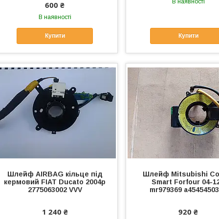
В наявності
600 ₴
В наявності
Купити
Купити
Шлейф AIRBAG кільце під
Шлейф Mitsubishi Col
кермовий FIAT Ducato 2004p
Smart Forfour 04-1
2775063002 VVV
mr979369 a4545450
1 240 ₴
920 ₴