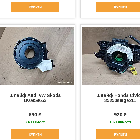
Купити
Купити
Шлейф Audi VW Skoda
Шлейф Honda Civic
1K0959653
35250smge211
690 ₴
920 ₴
В наявності
В наявності
Купити
Купити