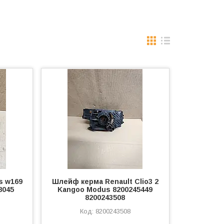
s w169
Шлейф керма Renault Clio3 2
8045
Kangoo Modus 8200245449
8200243508
8200243508