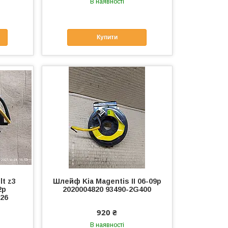
В наявності
Купити
t z3
Шлейф Kia Magentis II 06-09р
2р
2020004820 93490-2G400
326
920 ₴
В наявності