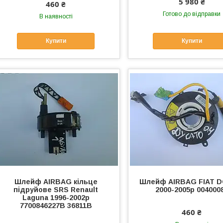
5 980 ₴
460 ₴
Готово до відправки
В наявності
Купити
Купити
Шлейф AIRBAG кільце
Шлейф AIRBAG FIAT 
підруйове SRS Renault
2000-2005p 004000
Laguna 1996-2002p
7700846227B 36811B
460 ₴