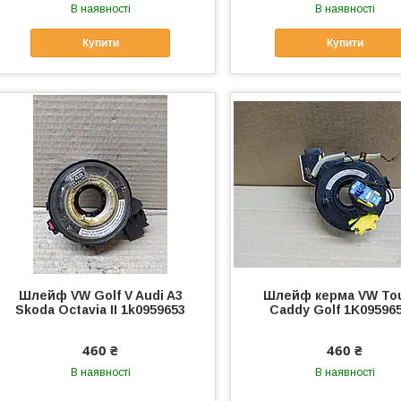
В наявності
В наявності
Купити
Купити
Шлейф VW Golf V Audi A3
Шлейф керма VW To
Skoda Octavia II 1k0959653
Caddy Golf 1K09596
460 ₴
460 ₴
В наявності
В наявності