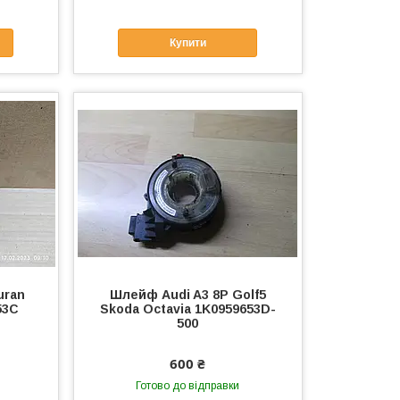
Купити
uran
Шлейф Audi A3 8P Golf5
53C
Skoda Octavia 1K0959653D-
500
600 ₴
Готово до відправки