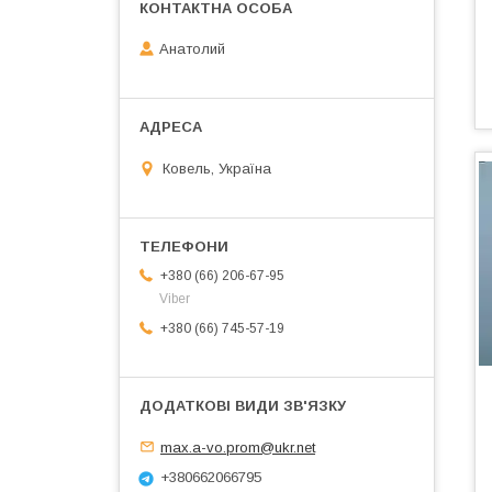
Анатолий
Ковель, Україна
+380 (66) 206-67-95
Viber
+380 (66) 745-57-19
max.a-vo.prom@ukr.net
+380662066795