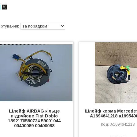
Шлейф AIRBAG кільце
Шлейф керма Mercede
підруйове Fiat Doblo
A1694641218 a169540
1592170580724 59001044
A1694641218
00400089 00400088