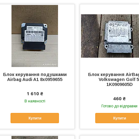
Блок керування подушками
Блок керування AirBa
Airbag Audi A1 8x0959655
Volkswagen Golf 5
1K0909605D
1 610 ₴
460 ₴
В наявності
Готово до відправки
Купити
Купити