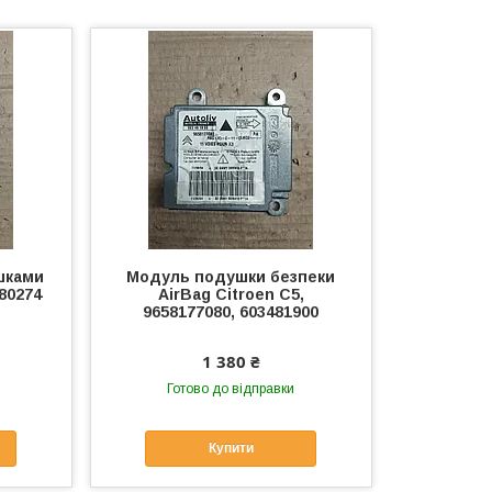
шками
Модуль подушки безпеки
80274
AirBag Citroen C5,
9658177080, 603481900
1 380 ₴
Готово до відправки
Купити