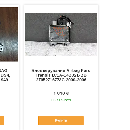
RBAG
Блок керування Airbag Ford
 DS4,
Transit 1C1A-14B321-BB
1949
27052716773C 2000-2006
1 010 ₴
В наявності
Купити