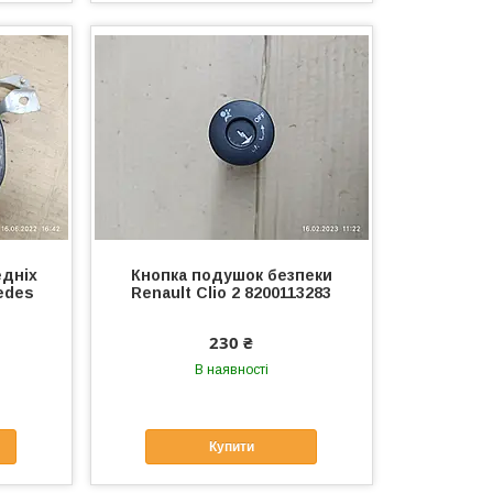
едніх
Кнопка подушок безпеки
edes
Renault Clio 2 8200113283
230 ₴
В наявності
Купити