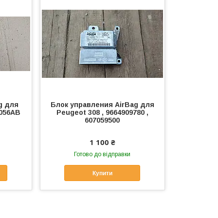
g для
Блок управления AirBag для
B056AB
Peugeot 308 , 9664909780 ,
607059500
1 100 ₴
Готово до відправки
Купити