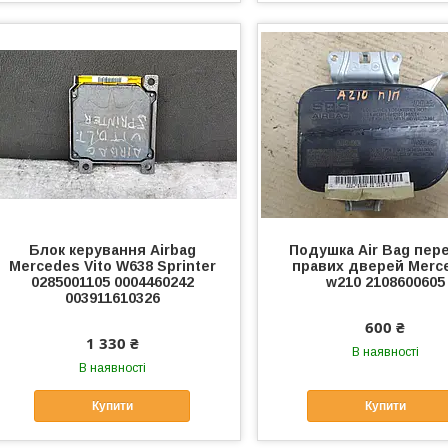
Блок керування Airbag
Подушка Air Bag пер
Mercedes Vito W638 Sprinter
правих дверей Merc
0285001105 0004460242
w210 2108600605
003911610326
600 ₴
1 330 ₴
В наявності
В наявності
Купити
Купити