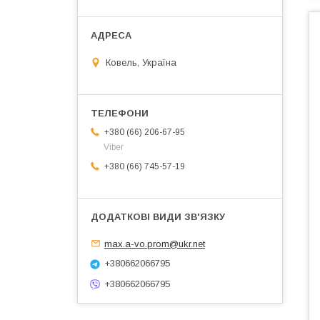
Ковель, Україна
+380 (66) 206-67-95
Viber
+380 (66) 745-57-19
max.a-vo.prom@ukr.net
+380662066795
+380662066795