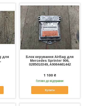
g для
Блок керування AirBag для
,
Mercedes Sprinter 906,
0285010349, A9064461442
1 100 ₴
Готово до відправки
Купити