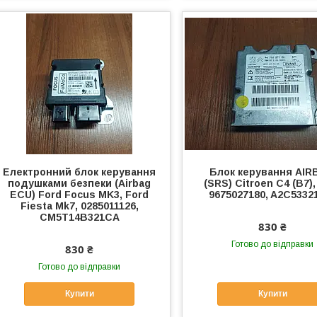
Електронний блок керування
Блок керування AI
подушками безпеки (Airbag
(SRS) Citroen C4 (B7),
ECU) Ford Focus MK3, Ford
9675027180, A2C5332
Fiesta Mk7, 0285011126,
CM5T14B321CA
830 ₴
Готово до відправки
830 ₴
Готово до відправки
Купити
Купити