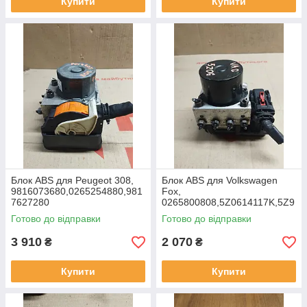
Купити
Купити
Блок ABS для Peugeot 308,
Блок ABS для Volkswagen
9816073680,0265254880,981
Fox,
7627280
0265800808,5Z0614117K,5Z9
07379F
Готово до відправки
Готово до відправки
3 910
2 070
₴
₴
Купити
Купити