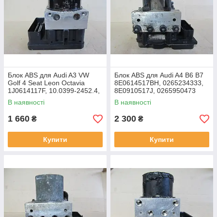
Блок ABS для Audi A3 VW
Блок ABS для Audi A4 B6 B7
Golf 4 Seat Leon Octavia
8E0614517BH, 0265234333,
1J0614117F, 10.0399-2452.4,
8E0910517J, 0265950473
1C0907379J, 10.0960-0315.3
В наявності
В наявності
1 660
2 300
₴
₴
Купити
Купити