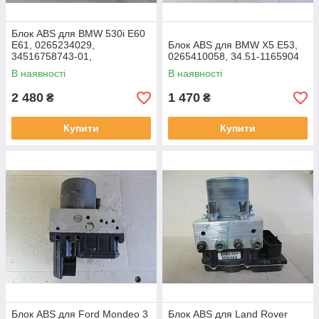
Блок ABS для BMW 530i E60
E61, 0265234029,
Блок ABS для BMW X5 E53,
34516758743-01,
0265410058, 34.51-1165904
34516768646-01,
В наявності
В наявності
34526768648-01,
0265950315
2 480
1 470
₴
₴
Купити
Купити
Блок ABS для Ford Mondeo 3
Блок ABS для Land Rover