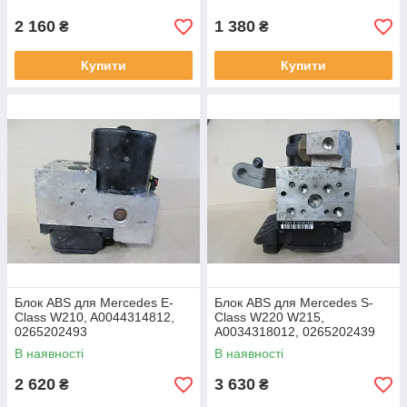
4454053240
2 160
1 380
₴
₴
Купити
Купити
Блок ABS для Mercedes E-
Блок ABS для Mercedes S-
Class W210, A0044314812,
Class W220 W215,
0265202493
A0034318012, 0265202439
В наявності
В наявності
2 620
3 630
₴
₴