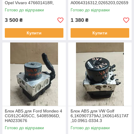
Opel Vivaro 476601418R,
A0064316312,0265203,02659
93459794, 10.0220-0872.4,
50986
Готово до відправки
Готово до відправки
10.0915-1478.3, 10.0625
3 500
1 380
₴
₴
Купити
Купити
Блок ABS для Ford Mondeo 4
Блок ABS для VW Golf
CG912C405CC, 54085966D,
6,1K0907379AJ,1K0614517AT
HA0233676
,10.0961-0334.3
Готово до відправки
Готово до відправки