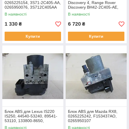
0265225154, 3S71-2C405-AA,
Discovery 4, Range Rover
0265950076, 3S712C405AA
Discovery BH42-2C405-AE,
0265236276, 0265951675
В наявності
В наявності
1 330
6 720
₴
₴
Купити
Купити
Блок ABS для Lexus IS220
Блок ABS для Mazda RX8,
IS250, 44540-53240, 89541-
0265225242, F153437AO,
53110, 133800-8650,
0265950107
1338008650, 8954153110,
В наявності
В наявності