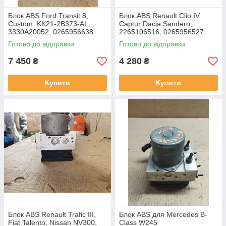
Блок ABS Ford Transit 8,
Блок ABS Renault Clio IV
Custom, KK21-2B373-AL,
Captur Dacia Sandero,
3330A20052, 0265956638
2265106516, 0265956527,
476601283R
Готово до відправки
Готово до відправки
7 450
4 280
₴
₴
Купити
Купити
Блок ABS Renault Trafic III,
Блок ABS для Mercedes B-
Fiat Talento, Nissan NV300,
Class W245