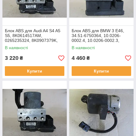
Блок ABS для Audi A4 S4 A5
Блок ABS для BMW 3 E46,
S5, 8K0614517AM,
34.51-6750364, 10.0206-
0265235324, 8K0907379K,
0002.4, 10.0206-0002.3,
0265950605
6753842, 10.0960-0802.3
В наявності
В наявності
3 220
4 460
₴
₴
Купити
Купити