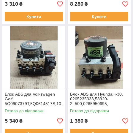
3 310
8 280
₴
₴
Купити
Купити
Блок ABS для Volkswagen
Блок ABS для Hyundai i-30,
Golf,
0265235333,58920-
5Q0907379T,5Q0614517S,10.
2L500,0265950695,
0220-0294.4
Готово до відправки
Готово до відправки
5 340
1 380
₴
₴