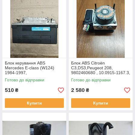
Блок керування ABS
Блок ABS Citroën
Mercedes E-class (W124)
C3,DS3,Peugeot 208,
1984-1997,
9802460680 , 10.0915-1167.3,
0265101018,0055452132
10.0622-3046.3, 10.0220-
Готово до відправки
Готово до відправки
0121.4
,10022001214,10091511673
510
2 580
₴
₴
Купити
Купити