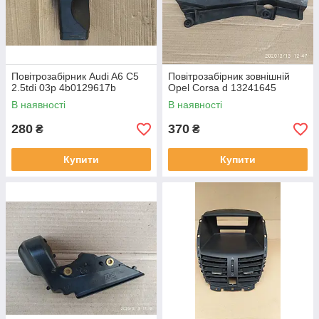
Повітрозабірник Audi A6 C5
Повітрозабірник зовнішній
2.5tdi 03р 4b0129617b
Opel Corsa d 13241645
В наявності
В наявності
280
370
₴
₴
Купити
Купити