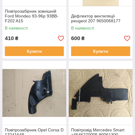
Повітрозабірник зовнішній
Ford Mondeo 93-96р 93BB-
Дефлектор вентиляції
F202 A15
peugeot 207 9650068177
В наявності
В наявності
410
600
₴
₴
Купити
Купити
Повітрозабірник Opel Corsa D
Повітровід Mercedes Smart
13241648
a4546270005 90061300