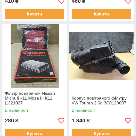
410
460
₴
₴
Купити
Купити
Фільтр повітряний Nissan
Micra II k11 Micra III K12
Корпус повітряного фільтру
j1321027
VW Touran 2.0d 3C0129607
В наявності
В наявності
280
1 840
₴
₴
Купити
Купити