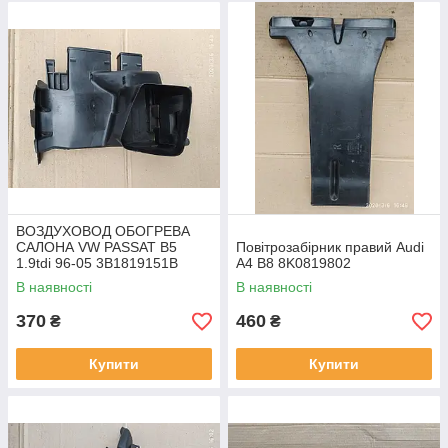
ВОЗДУХОВОД ОБОГРЕВА
САЛОНА VW PASSAT B5
Повітрозабірник правий Audi
1.9tdi 96-05 3B1819151B
A4 B8 8K0819802
В наявності
В наявності
370
460
₴
₴
Купити
Купити