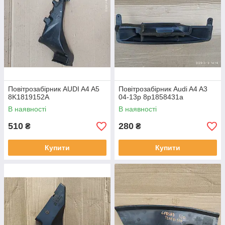
Повітрозабірник AUDI A4 A5
Повітрозабірник Audi A4 A3
8K1819152A
04-13р 8p1858431a
В наявності
В наявності
510
280
₴
₴
Купити
Купити