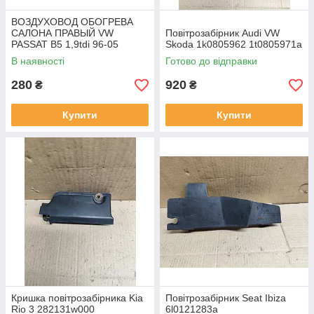
ВОЗДУХОВОД ОБОГРЕВА
САЛОНА ПРАВЫЙ VW
Повітрозабірник Audi VW
PASSAT B5 1,9tdi 96-05
Skoda 1k0805962 1t0805971a
3B0819504
В наявності
Готово до відправки
280
920
₴
₴
Купити
Купити
Кришка повітрозабірника Kia
Повітрозабірник Seat Ibiza
Rio 3 282131w000
6l0121283a