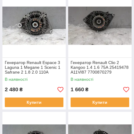
Генератор Renault Espace 3
Генератор Renault Clio 2
Laguna 1 Megane 1 Scenic 1
Kangoo 1.4 1.6 75А 25419478
Safrane 2 1.8 2.0 110A
A11VI87 7700870279
A13VI164 2541903C
В наявності
В наявності
7700857073
2 480
1 660
₴
₴
Купити
Купити