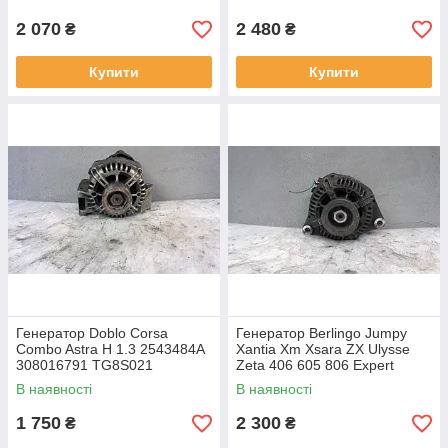
2 070
2 480
₴
₴
Купити
Купити
Генератор Doblo Corsa
Генератор Berlingo Jumpy
Combo Astra H 1.3 2543484A
Xantia Xm Xsara ZX Ulysse
308016791 TG8S021
Zeta 406 605 806 Expert
51784847 75A Valeo
partner 1.8 1.9 2541760B
В наявності
В наявності
A13VI95
1 750
2 300
₴
₴