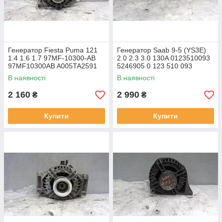
Генератор Fiesta Puma 121
Генератор Saab 9-5 (YS3E)
1.4 1.6 1.7 97MF-10300-AB
2.0 2.3 3.0 130A 0123510093
97MF10300AB A005TA2591
5246905 0 123 510 093
70A T9VUA
В наявності
В наявності
2 160
2 990
₴
₴
Купити
Купити