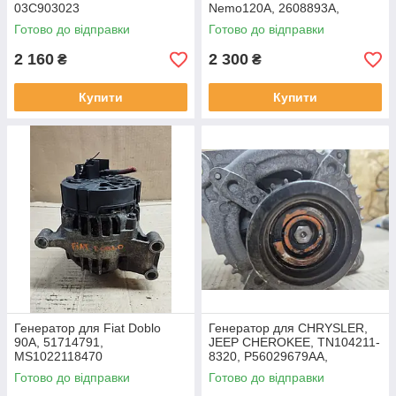
03C903023
Nemo120A, 2608893A,
B86851854103,310013684,T
Готово до відправки
Готово до відправки
G12S101
2 160
2 300
₴
₴
Купити
Купити
Генератор для Fiat Doblo
Генератор для CHRYSLER,
90A, 51714791,
JEEP CHEROKEE, TN104211-
MS1022118470
8320, P56029679AA,
TN1042118320, ДЕФЕКТ
Готово до відправки
Готово до відправки
КРІВИЙ ШКІВ