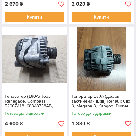
2 670
2 020
₴
₴
Купити
Купити
Генератор (180A) Jeep
Генератор 150A (дефект,
Renegade, Compass,
заклинений шків) Renault Clio
52067418, 68348758AB,
3, Megane 3, Kangoo, Duster
104211-1180. ДЕФЕКТ
1.5, 0986080410,
Готово до відправки
Готово до відправки
КРИВИЙ ШКІН 180A
0986XL1627
4 600
1 330
₴
₴