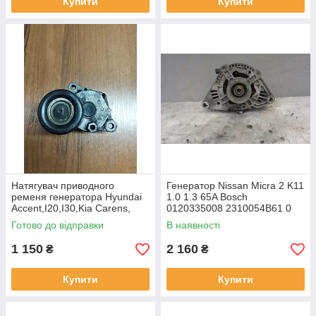
Купити
Купити
Натягувач приводного
Генератор Nissan Micra 2 K11
ременя генератора Hyundai
1.0 1.3 65A Bosch
Accent,I20,I30,Kia Carens,
0120335008 2310054B61 0
Ceed CRDi (з роликом у
120 335 008
Готово до відправки
В наявності
зборі),25281-2A200,
252812A200
1 150
2 160
₴
₴
Купити
Купити