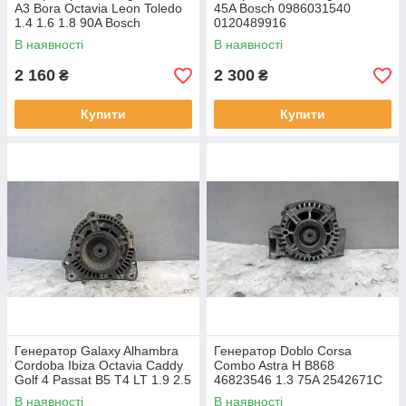
A3 Bora Octavia Leon Toledo
45A Bosch 0986031540
1.4 1.6 1.8 90A Bosch
0120489916
0123320034 VAG
В наявності
В наявності
037903025C
2 160
2 300
₴
₴
Купити
Купити
Генератор Galaxy Alhambra
Генератор Doblo Corsa
Cordoba Ibiza Octavia Caddy
Combo Astra H B868
Golf 4 Passat B5 T4 LT 1.9 2.5
46823546 1.3 75A 2542671C
028903027P 0123515016
TG8S010 Valeo
В наявності
В наявності