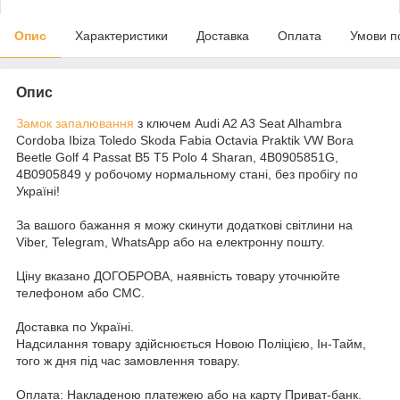
Опис
Характеристики
Доставка
Оплата
Умови п
Опис
Замок запалювання
з ключем Audi A2 A3 Seat Alhambra
Cordoba Ibiza Toledo Skoda Fabia Octavia Praktik VW Bora
Beetle Golf 4 Passat B5 T5 Polo 4 Sharan, 4B0905851G,
4B0905849 у робочому нормальному стані, без пробігу по
Україні!
За вашого бажання я можу скинути додаткові світлини на
Viber, Telegram, WhatsApp або на електронну пошту.
Ціну вказано ДОГОБРОВА, наявність товару уточнюйте
телефоном або СМС.
Доставка по Україні.
Надсилання товару здійснюється Новою Поліцією, Ін-Тайм,
того ж дня під час замовлення товару.
Оплата: Накладеною платежею або на карту Приват-банк.