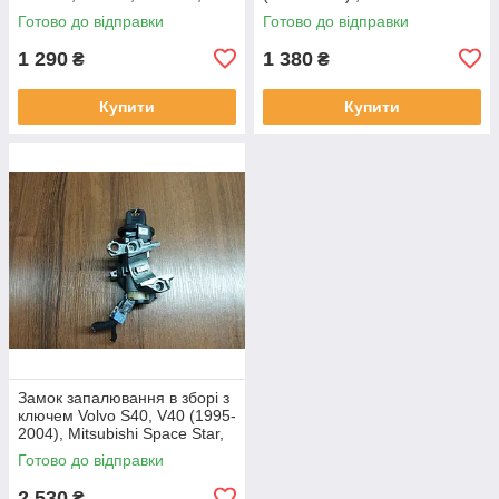
24445098, 5WK4763
AA, 3M513F880AA, SL-35, CE
Готово до відправки
Готово до відправки
0682
1 290
1 380
₴
₴
Купити
Купити
Замок запалювання в зборі з
ключем Volvo S40, V40 (1995-
2004), Mitsubishi Space Star,
Carisma, 30814936,
Готово до відправки
9980067553, 36.35350 0,HU
2 530
₴