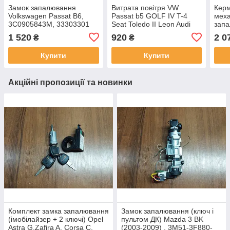
Замок запалювання
Витрата повітря VW
Керм
Volkswagen Passat B6,
Passat b5 GOLF IV T-4
меха
3C0905843M, 33303301
Seat Toledo II Leon Audi
запа
Skoda 1,9tdi 0280217529
B5, 
1 520
920
2 0
₴
₴
071906461a 07190
4b0
Купити
Купити
Акційні пропозиції та новинки
Комплект замка запалювання
Замок запалювання (ключ і
(імобілайзер + 2 ключі) Opel
пультом ДК) Mazda 3 BK
Astra G,Zafira A, Corsa C,
(2003-2009) , 3M51-3F880-