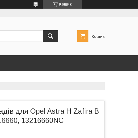
Кошик
Кошик
дів для Opel Astra H Zafira B
216660, 13216660NC