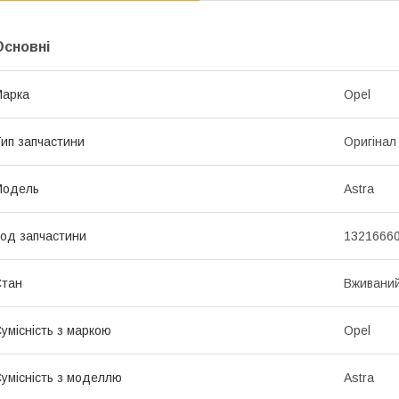
Основні
Марка
Opel
ип запчастини
Оригінал
Модель
Astra
од запчастини
1321666
Стан
Вживани
умісність з маркою
Opel
умісність з моделлю
Astra