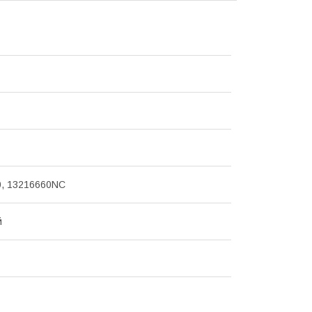
0, 13216660NC
й