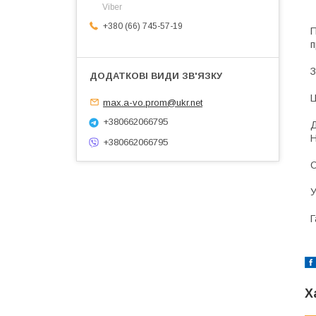
Viber
+380 (66) 745-57-19
П
п
З
Ц
max.a-vo.prom@ukr.net
+380662066795
Д
Н
+380662066795
О
У
Г
Х