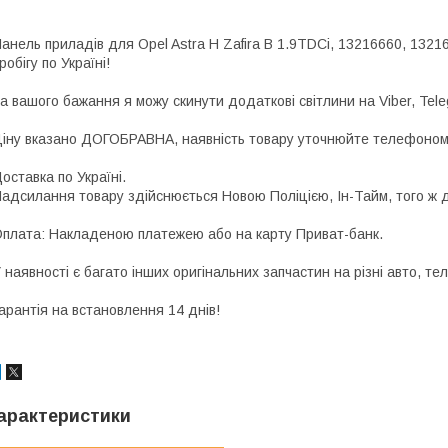
анель приладів для Opel Astra H Zafira B 1.9TDCi, 13216660, 132
робігу по Україні!
а вашого бажання я можу скинути додаткові світлини на Viber, Tel
іну вказано ДОГОБРАВНА, наявність товару уточнюйте телефоно
оставка по Україні.
адсилання товару здійснюється Новою Поліцією, Ін-Тайм, того ж д
плата: Накладеною платежею або на карту Приват-банк.
 наявності є багато інших оригінальних запчастин на різні авто, 
арантія на встановлення 14 днів!
арактеристики