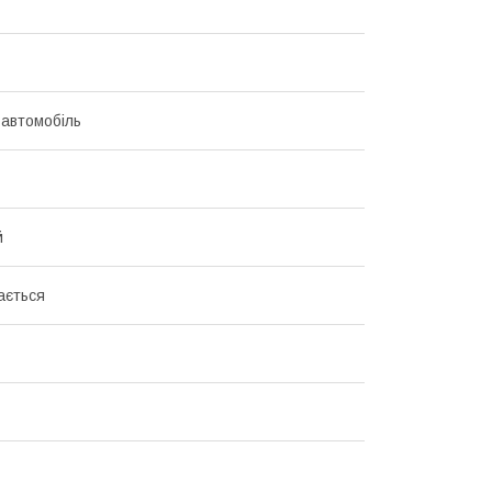
 автомобіль
й
ається