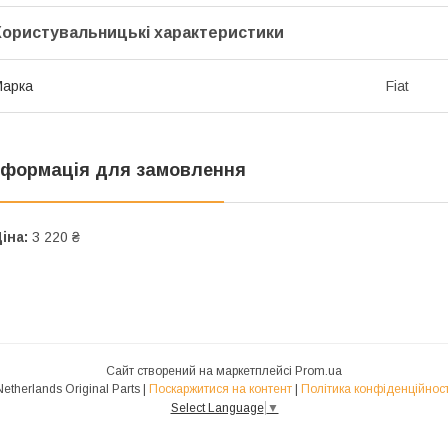
Користувальницькі характеристики
Марка
Fiat
нформація для замовлення
іна:
3 220 ₴
Сайт створений на маркетплейсі
Prom.ua
Netherlands Original Parts |
Поскаржитися на контент
|
Політика конфіденційност
Select Language
▼