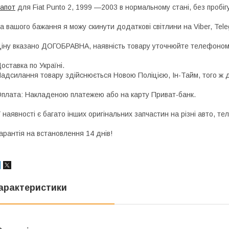
апот
для Fiat Punto 2, 1999 —2003 в нормальному стані, без пробігу
а вашого бажання я можу скинути додаткові світлини на Viber, Tel
іну вказано ДОГОБРАВНА, наявність товару уточнюйте телефоно
оставка по Україні.
адсилання товару здійснюється Новою Поліцією, Ін-Тайм, того ж д
плата: Накладеною платежею або на карту Приват-банк.
 наявності є багато інших оригінальних запчастин на різні авто, 
арантія на встановлення 14 днів!
арактеристики