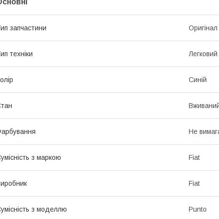
Основні
ип запчастини
Оригінал
ип техніки
Легковий
олір
Синій
Стан
Вживани
Фарбування
Не вимаг
умісність з маркою
Fiat
иробник
Fiat
умісність з моделлю
Punto