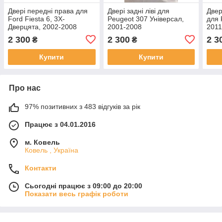
Двері передні права для
Двері задні ліві для
Двер
Ford Fiesta 6, 3Х-
Peugeot 307 Універсал,
для 
Дверцята, 2002-2008
2001-2008
201
2 300
2 300
2 3
₴
₴
Купити
Купити
Про нас
97% позитивних з 483 відгуків за рік
Працює з 04.01.2016
м. Ковель
Ковель , Україна
Контакти
Сьогодні працює з 09:00 до 20:00
Показати весь графік роботи