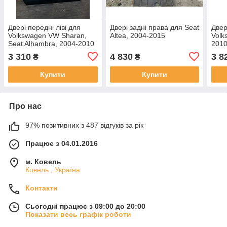
Двері передні ліві для
Двері задні права для Seat
Двер
Volkswagen VW Sharan,
Altea, 2004-2015
Volk
Seat Alhambra, 2004-2010
201
3 310
4 830
3 8
₴
₴
Купити
Купити
Про нас
97% позитивних з 487 відгуків за рік
Працює з 04.01.2016
м. Ковель
Ковель , Україна
Контакти
Сьогодні працює з 09:00 до 20:00
Показати весь графік роботи