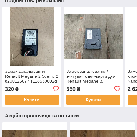
Подібні товари компанії
Замок запалювання
Замок запалювання/
Замо
Renault Megane 2 Scenic 2
зчитувач ключ-карти для
ключ
8200125077 s118539002d
Renault Megane 3,
Kang
Дефект
285909828R
8200
320
550
2 6
₴
₴
N05
Купити
Купити
Акційні пропозиції та новинки