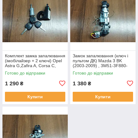
Комплект замка запалювання
Замок запалювання (ключ і
(імобілайзер + 2 ключі) Opel
пультом ДК) Mazda 3 BK
Astra G,Zafira A, Corsa C,
(2003-2009) , 3M51-3F880-
24445098, 5WK4763
AA, 3M513F880AA, SL-35, CE
Готово до відправки
Готово до відправки
0682
1 290
1 380
₴
₴
Купити
Купити