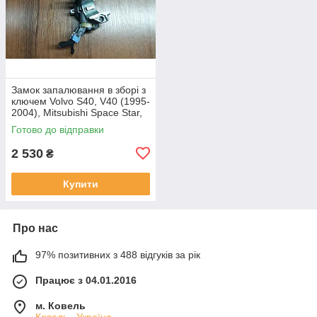
Замок запалювання в зборі з
ключем Volvo S40, V40 (1995-
2004), Mitsubishi Space Star,
Carisma, 30814936,
Готово до відправки
9980067553, 36.35350 0,HU
2 530
₴
Купити
Про нас
97% позитивних з 488 відгуків за рік
Працює з 04.01.2016
м. Ковель
Ковель , Україна