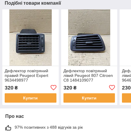
Подібні товари компанії
Дефлектор повітряний
Дефлектор повітряний
Дефл
правий Peugeot Expert
лівий Peugeot 807 Citroen
ліви
9634498977
C8 1484109077
9646
320
320
230
₴
₴
Купити
Купити
Про нас
97% позитивних з 488 відгуків за рік