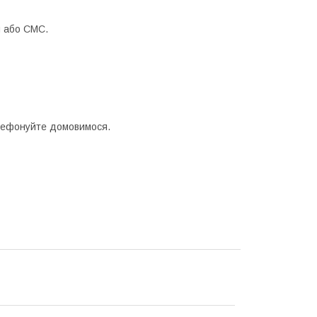
м або СМС.
телефонуйте домовимося.