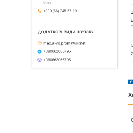
Viber
Г
+380 (66) 745-57-19
Ц
Д
Н
т
max.a-vo.prom@ukr.net
О
+380662066795
У
+380662066795
Г
Х