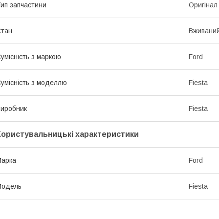
ип запчастини
Оригінал
Стан
Вживани
умісність з маркою
Ford
умісність з моделлю
Fiesta
иробник
Fiesta
Користувальницькі характеристики
Марка
Ford
Модель
Fiesta