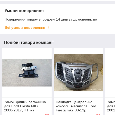
Умови повернення
Повернення товару впродовж 14 днів за домовленістю
Всі умови повернення
Подібні товари компанії
Замок кришки багажника
Накладка центральної
Замо
для Ford Fiesta MK7,
консолі +магнітола Ford
для 
2008-2017, 4 Піна,
Fiesta mk7 08-13р
2002
8A61A442A66BC
8a6118a802bgw
2S6