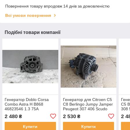
Повернення товару впродовж 14 днів за домовленістю
Всі умови повернення
Подібні товари компанії
Генератор Doblo Corsa
Генератор для Citroen C5
Гене
Combo Astra H B868
C8 Berlingo Jumpy Jamper
C5 B
46823546 1.3 75A
Peugeot 307 406 Scudo
308 
2542671C TG8S010 Valeo
Ducato 150A 9639362380
120
2 480
2 530
2 4
₴
₴
A004TF0091B
A00
Купити
Купити