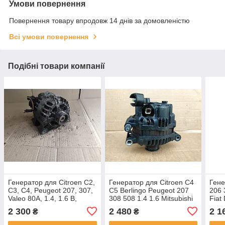
Умови повернення
Повернення товару впродовж 14 днів за домовленістю
Всі умови повернення
Подібні товари компанії
Генератор для Citroen C2,
Генератор для Citroen C4
Гене
C3, C4, Peugeot 207, 307,
C5 Berlingo Peugeot 207
206 
Valeo 80A, 1.4, 1.6 B,
308 508 1.4 1.6 Mitsubishi
Fiat
9656956280, TG9B025
120A V75350968006
2.2H
2 300
2 480
2 1
₴
₴
A003TG5291ZEA
964