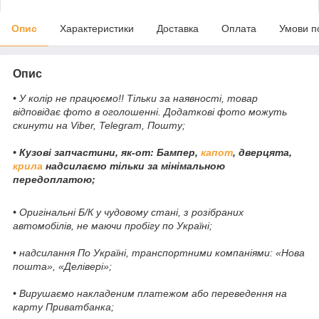
Опис
Характеристики
Доставка
Оплата
Умови п
Опис
• У колір не працюємо!! Тільки за наявності, товар
відповідає фото в оголошенні. Додаткові фото можуть
скинути на Viber, Telegram, Пошту;
• Кузові запчастини, як-от: Бампер,
капот
, дверцята,
крила
надсилаємо тільки за мінімальною
передоплатою;
• Оригінальні Б/К у чудовому стані, з розібраних
автомобілів, не маючи пробігу по Україні;
• надсилання По Україні, транспортними компаніями: «Нова
пошта», «Делівері»;
• Вирушаємо накладеним платежом або переведення на
карту Приватбанка;