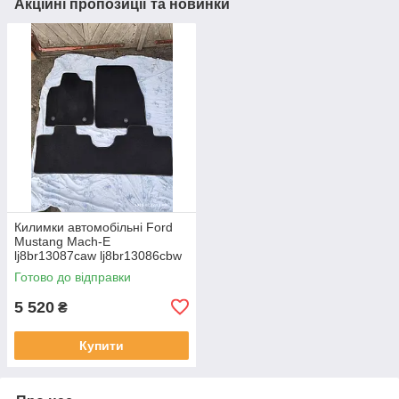
Акційні пропозиції та новинки
Килимки автомобільні Ford
Mustang Mach-E
lj8br13087caw lj8br13086cbw
lj8br130b40cw
Готово до відправки
5 520
₴
Купити