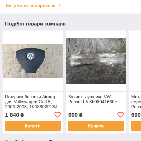
Всі умови повернення
Подібні товари компанії
Подушка безпеки Airbag
Захист глушника VW
Мото
для Volkswagen Golf 5,
Passat b5 3b08041660c
пере
2003-2008, 1K0880201BJ
Pass
013
1 840
690
690
₴
₴
Купити
Купити