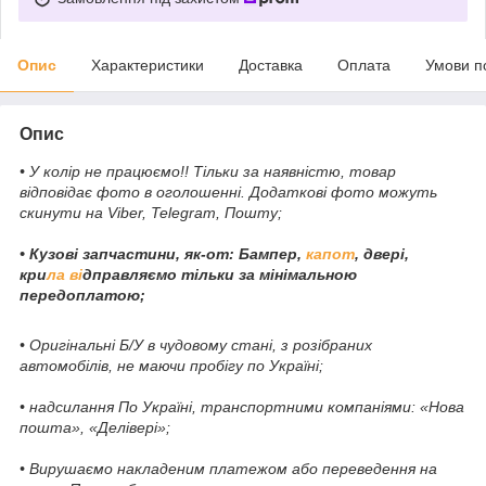
Опис
Характеристики
Доставка
Оплата
Умови п
Опис
• У колір не працюємо!! Тільки за наявністю, товар
відповідає фото в оголошенні. Додаткові фото можуть
скинути на Viber, Telegram, Пошту;
• Кузові запчастини, як-от: Бампер,
капот
, двері,
кри
ла ві
дправляємо тільки за мінімальною
передоплатою;
• Оригінальні Б/У в чудовому стані, з розібраних
автомобілів, не маючи пробігу по Україні;
• надсилання По Україні, транспортними компаніями: «Нова
пошта», «Делівері»;
• Вирушаємо накладеним платежом або переведення на