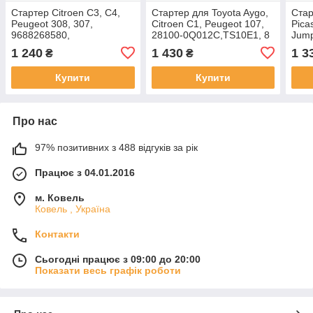
Стартер Citroen C3, C4,
Стартер для Toyota Aygo,
Стар
Peugeot 308, 307,
Citroen C1, Peugeot 107,
Pica
9688268580,
28100-0Q012C,TS10E1, 8
Jump
M000T93581, 12 зубів
Зубів
Duca
1 240
1 430
1 3
₴
₴
Зубі
Купити
Купити
Про нас
97% позитивних з 488 відгуків за рік
Працює з 04.01.2016
м. Ковель
Ковель , Україна
Контакти
Сьогодні працює з 09:00 до 20:00
Показати весь графік роботи