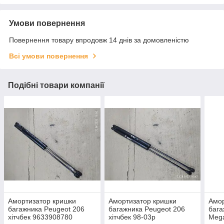
Умови повернення
Повернення товару впродовж 14 днів за домовленістю
Всі умови повернення
Подібні товари компанії
Амортизатор кришки
Амортизатор кришки
Амор
багажника Peugeot 206
багажника Peugeot 206
бага
хітчбек 9633908780
хітчбек 98-03р
Mega