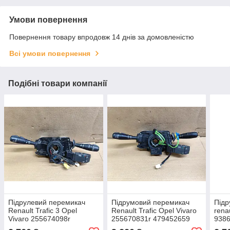
Умови повернення
Повернення товару впродовж 14 днів за домовленістю
Всі умови повернення
Подібні товари компанії
Підрулевий перемикач
Підрумовий перемикач
Підр
Renault Trafic 3 Opel
Renault Trafic Opel Vivaro
renau
Vivaro 255674098r
255670831r 479452659
9386
479457095r 0265019069