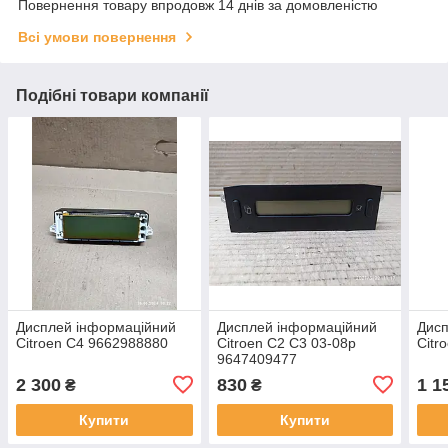
Повернення товару впродовж 14 днів за домовленістю
Всі умови повернення
Подібні товари компанії
Дисплей інформаційний
Дисплей інформаційний
Дисп
Citroen C4 9662988880
Citroen C2 C3 03-08р
Citr
9647409477
2 300
830
1 1
₴
₴
Купити
Купити