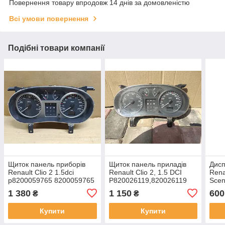
Повернення товару впродовж 14 днів за домовленістю
Всі умови повернення
Подібні товари компанії
Щиток панель приборів
Щиток панель приладів
Дисп
Renault Clio 2 1.5dci
Renault Clio 2, 1.5 DCI
Rena
p8200059765 8200059765
P820026119,820026119
Scen
820
1 380
1 150
600
₴
₴
p82
Купити
Купити