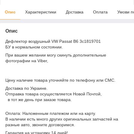
Опис
Характеристики
Доставка
Оплата
Умови п
Опис
Дефлектор воздушный VW Passat B6 3c1819701
БУ в нормальном состоянии.
При вашем желании могу скинуть дополнительные
фотографии на Viber,
Цену наличие товара уточняйте по телефону или СМС.
Доставка по Украине.
Отправка товара осуществляется Новой Почтой,
в тот же день при заказе товара.
Оплата: Наложенным платежом или на карту.
В наличии есть много других оригинальных запчастей на
разные авто, звоните договоримся.
Гарантия на установку 14 дней!