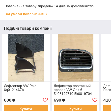
Повернення товару впродовж 14 днів за домовленістю
Всі умови повернення
Подібні товари компанії
Дефлектор VW Polo
Дефлектор повітряний
Дефл
6q0121467b
правий VW Golf 6
Pass
5k08199710 5k0819704
600
690
410
₴
₴
Купити
Купити