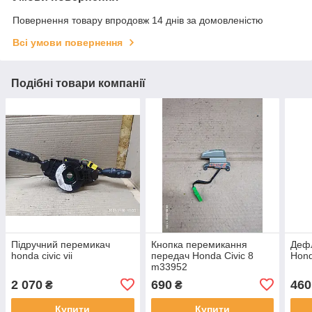
Повернення товару впродовж 14 днів за домовленістю
Всі умови повернення
Подібні товари компанії
Підручний перемикач
Кнопка перемикання
Деф
honda civic vii
передач Honda Civic 8
Hond
m33952
2 070
690
460
₴
₴
Купити
Купити