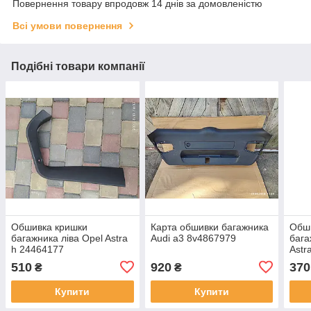
Повернення товару впродовж 14 днів за домовленістю
Всі умови повернення
Подібні товари компанії
Обшивка кришки
Карта обшивки багажника
Обш
багажника ліва Opel Astra
Audi a3 8v4867979
бага
h 24464177
Astr
510
920
370
₴
₴
Купити
Купити