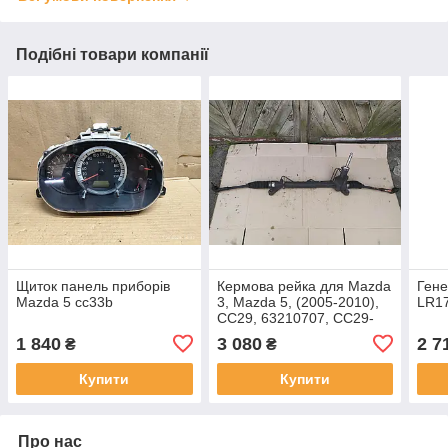
Подібні товари компанії
Щиток панель приборів
Кермова рейка для Mazda
Гене
Mazda 5 cc33b
3, Mazda 5, (2005-2010),
LR17
CC29, 63210707, CC29-
32-110A
1 840
3 080
2 7
₴
₴
Купити
Купити
Про нас