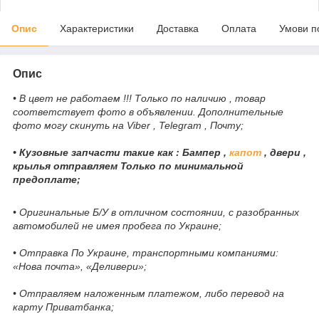
Опис
Характеристики
Доставка
Оплата
Умови п
Опис
• В цвет не работаем !!! Только по наличию , товар
соответствует фото в объявлении. Дополнительные
фото могу скинуть на Viber , Telegram , Почту;
• Кузовные запчасти такие как : Бампер ,
капот
, двери ,
крылья отправляем Только по минимальной
предоплате;
• Оригинальные Б/У в отличном состоянии, с разобранных
автомобилей не имея пробега по Украине;
• Отправка По Украине, транспортными компаниями:
«Нова почта», «Деливери»;
• Отправляем наложенным платежом, либо перевод на
карту Приватбанка;