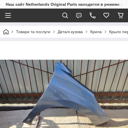
Наш сайт Netherlands Original Parts находится в режиме на
Товари та послуги
Деталі кузова
Крила
Крыло пер