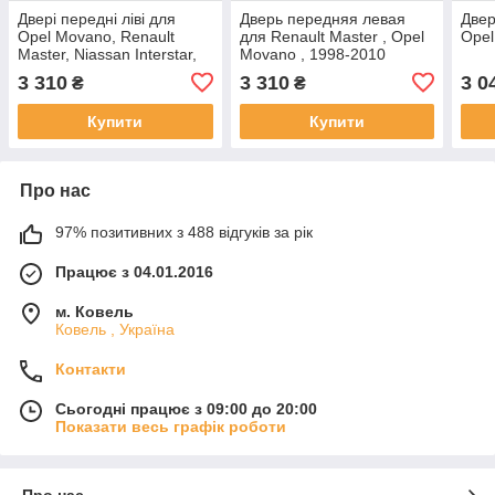
Двері передні ліві для
Дверь передняя левая
Двер
Opel Movano, Renault
для Renault Master , Opel
Opel
Master, Niassan Interstar,
Movano , 1998-2010
1998–2003
3 310
3 310
3 0
₴
₴
Купити
Купити
Про нас
97% позитивних з 488 відгуків за рік
Працює з 04.01.2016
м. Ковель
Ковель , Україна
Контакти
Сьогодні працює з 09:00 до 20:00
Показати весь графік роботи
Про нас