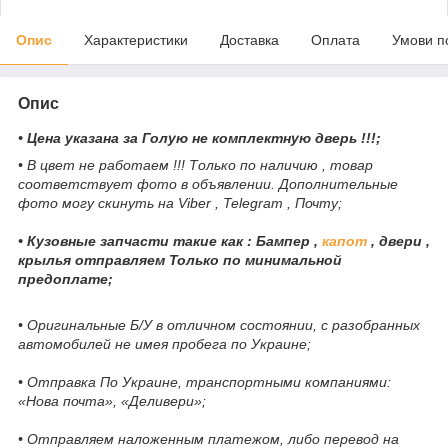
Опис
Характеристики
Доставка
Оплата
Умови п
Опис
• Цена указана за Голую не комплектную дверь !!!;
• В цвет не работаем !!! Только по наличию , товар
соответствует фото в объявлении. Дополнительные
фото могу скинуть на Viber , Telegram , Почту;
• Кузовные запчасти такие как : Бампер ,
капот
, двери ,
крылья отправляем Только по минимальной
предоплате;
• Оригинальные Б/У в отличном состоянии, с разобранных
автомобилей не имея пробега по Украине;
• Отправка По Украине, транспортными компаниями:
«Нова почта», «Деливери»;
• Отправляем наложенным платежом, либо перевод на