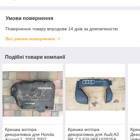
Умови повернення
Повернення товару впродовж 14 днів за домовленістю
Всі умови повернення
Подібні товари компанії
Кришка мотора
Кришка мотора
Кри
декоративна для Honda
декоративна для Audi A3
Деко
Accord 7, 2003-2007
8P, 2.0 FSI 06F103925A
Volk