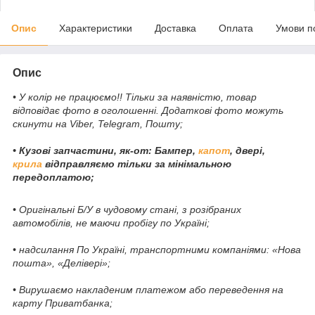
Опис
Характеристики
Доставка
Оплата
Умови п
Опис
• У колір не працюємо!! Тільки за наявністю, товар
відповідає фото в оголошенні. Додаткові фото можуть
скинути на Viber, Telegram, Пошту;
• Кузові запчастини, як-от: Бампер,
капот
, двері,
крила
відправляємо тільки за мінімальною
передоплатою;
• Оригінальні Б/У в чудовому стані, з розібраних
автомобілів, не маючи пробігу по Україні;
• надсилання По Україні, транспортними компаніями: «Нова
пошта», «Делівері»;
• Вирушаємо накладеним платежом або переведення на
карту Приватбанка;