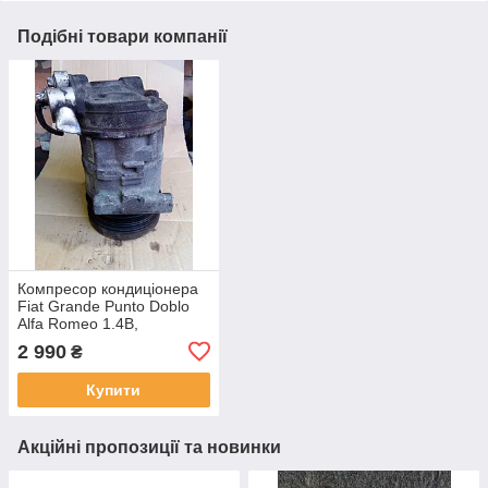
Подібні товари компанії
Компресор кондиціонера
Fiat Grande Punto Doblo
Alfa Romeo 1.4B,
55194880, 5D3375200,
2 990
₴
447190-2151, 10J03936
Купити
Акційні пропозиції та новинки