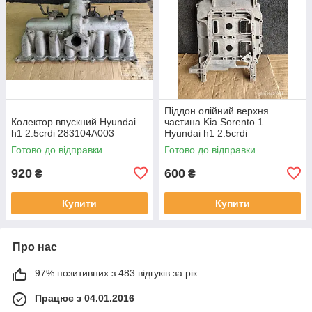
Піддон олійний верхня
Колектор впускний Hyundai
частина Kia Sorento 1
h1 2.5crdi 283104A003
Hyundai h1 2.5crdi
214904a000
Готово до відправки
Готово до відправки
920
600
₴
₴
Купити
Купити
Про нас
97% позитивних з 483 відгуків за рік
Працює з 04.01.2016