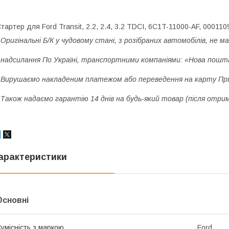
тартер для Ford Transit, 2.2, 2.4, 3.2 TDCI, 6C1T-11000-AF, 000110
 Оригінальні Б/К у чудовому стані, з розібраних автомобілів, не ма
 надсилання По Україні, транспортними компаніями: «Нова пошта
 Вирушаємо накладеним платежом або переведення на карту Пр
 Також надаємо гарантію 14 днів на будь-який товар (після отри
арактеристики
Основні
умісність з маркою
Ford