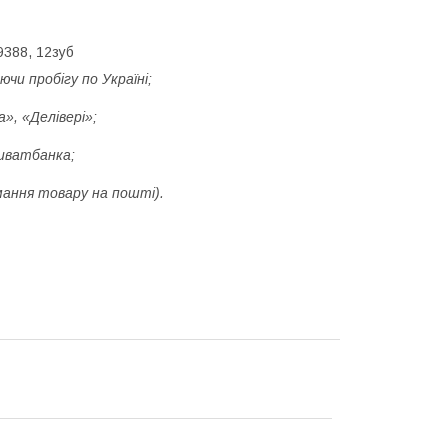
9388, 12зуб
ючи пробігу по Україні;
», «Делівері»;
иватбанка;
мання товару на пошті).