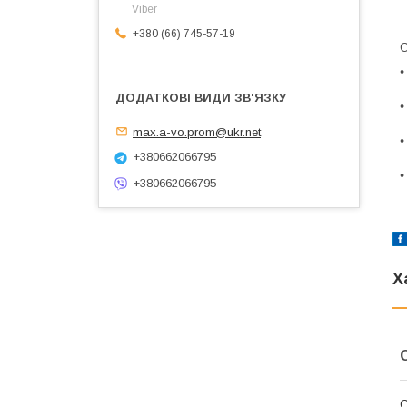
Viber
+380 (66) 745-57-19
С
•
•
max.a-vo.prom@ukr.net
•
+380662066795
•
+380662066795
Х
С