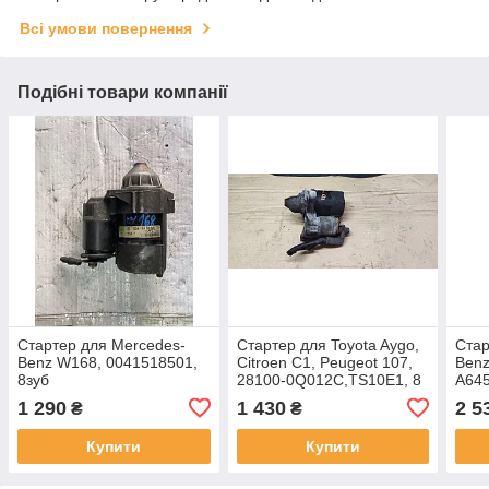
Всі умови повернення
Подібні товари компанії
Стартер для Mercedes-
Стартер для Toyota Aygo,
Стар
Benz W168, 0041518501,
Citroen C1, Peugeot 107,
Benz
8зуб
28100-0Q012C,TS10E1, 8
A64
Зубів
2050
1 290
1 430
2 5
₴
₴
Купити
Купити