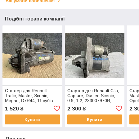
Всі умови повернення
Подібні товари компанії
Стартер для Renault
Стартер для Renault Clio,
Стар
Trafic, Master, Scenic,
Capture, Duster, Scenic,
Mast
Megan, D7R44, 11 зубів
0.9, 1.2, 233007970R,
Opel
ESW10-12, 11зуб
8200
1 520
2 300
2 3
₴
₴
зубо
Купити
Купити
Про нас