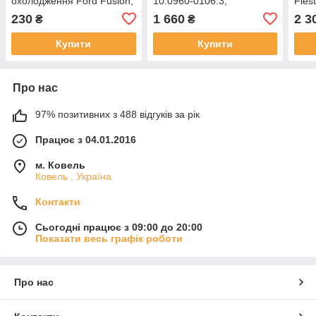
охолодження Ford Fusion,
10.0960-0106.3,
Fies
FIESTA 1.4 TDCI 2S61-
D351437A0B, 10.0206-
2S6
230
1 660
2 3
₴
₴
9A673-EC,c6w4a,
0093.4
2S6
2S619A673EC
Купити
Купити
Про нас
97% позитивних з 488 відгуків за рік
Працює з 04.01.2016
м. Ковель
Ковель , Україна
Контакти
Сьогодні працює з 09:00 до 20:00
Показати весь графік роботи
Про нас