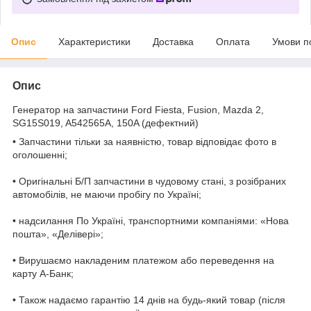
Опис
Характеристики
Доставка
Оплата
Умови п
Опис
Генератор на запчастини Ford Fiesta, Fusion, Mazda 2,
SG15S019, A542565A, 150A (дефектний)
• Запчастини тільки за наявністю, товар відповідає фото в
оголошенні;
• Оригінальні Б/П запчастини в чудовому стані, з розібраних
автомобілів, не маючи пробігу по Україні;
• надсилання По Україні, транспортними компаніями: «Нова
пошта», «Делівері»;
• Вирушаємо накладеним платежом або переведення на
карту А-Банк;
• Також надаємо гарантію 14 днів на будь-який товар (після