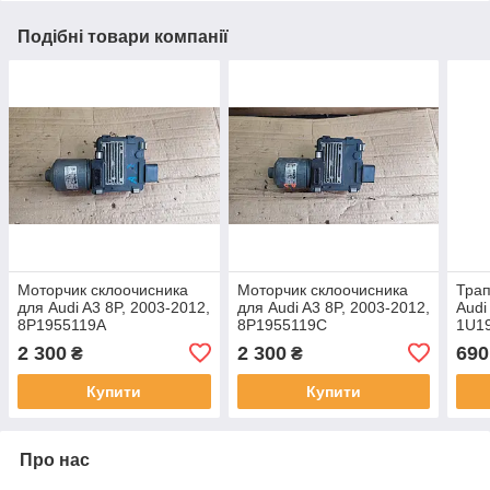
Подібні товари компанії
Моторчик склоочисника
Моторчик склоочисника
Трап
для Audi A3 8P, 2003-2012,
для Audi A3 8P, 2003-2012,
Audi
8P1955119A
8P1955119C
1U1
2 300
2 300
690
₴
₴
Купити
Купити
Про нас