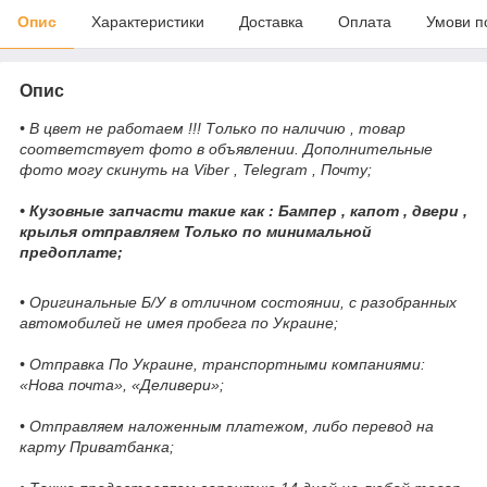
Опис
Характеристики
Доставка
Оплата
Умови п
Опис
• В цвет не работаем !!! Только по наличию , товар
соответствует фото в объявлении. Дополнительные
фото могу скинуть на Viber , Telegram , Почту;
• Кузовные запчасти такие как : Бампер , капот , двери ,
крылья отправляем Только по минимальной
предоплате;
• Оригинальные Б/У в отличном состоянии, с разобранных
автомобилей не имея пробега по Украине;
• Отправка По Украине, транспортными компаниями:
«Нова почта», «Деливери»;
• Отправляем наложенным платежом, либо перевод на
карту Приватбанка;