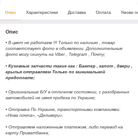
Опис
Характеристики
Доставка
Оплата
Умови п
Опис
• В цвет не работаем !!! Только по наличию , товар
соответствует фото в объявлении. Дополнительные
фото могу скинуть на Viber , Telegram , Почту;
• Кузовные запчасти такие как : Бампер , капот , двери ,
крылья отправляем Только по минимальной
предоплате;
• Оригинальные Б/У в отличном состоянии, с разобранных
автомобилей не имея пробега по Украине;
• Отправка По Украине, транспортными компаниями:
«Нова почта», «Деливери»;
• Отправляем наложенным платежом, либо перевод на
карту Приватбанка;