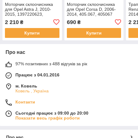
Моторчик склоочисника
Моторчик склоочисника
Трап
для Opel Astra J, 2010-
для Opel Corsa D, 2006-
Rena
2015, 1397220623,
2014, 405.067, 405067
2014
110557323625
288
2 210
690
2 2
₴
₴
Купити
Купити
Про нас
97% позитивних з 488 відгуків за рік
Працює з 04.01.2016
м. Ковель
Ковель , Україна
Контакти
Сьогодні працює з 09:00 до 20:00
Показати весь графік роботи
Про нас