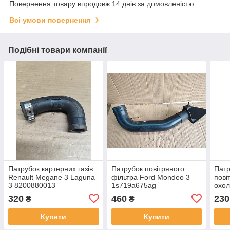
Повернення товару впродовж 14 днів за домовленістю
Всі умови повернення
Подібні товари компанії
Патрубок картерних газів
Патрубок повітряного
Патр
Renault Megane 3 Laguna
фільтра Ford Mondeo 3
пові
3 8200880013
1s719a675ag
охол
FIES
320
460
230
₴
₴
9A67
2S6
Купити
Купити