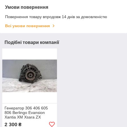
Умови повернення
Повернення товару впродовж 14 днів за домовленістю
Всі умови повернення
Подібні товари компанії
Генератор 306 406 605
806 Berlingo Evansion
Xantia XM Xsara ZX
Partner 1.8 2.0 90A
2 300
₴
9631318280 A002TA2091F