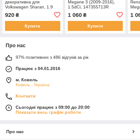
декоративна для
Megane 3 (2009-2016),
Rena
Volkswagen Sharan, 1.9
1.5dCi, 147355713R
Mega
TDI, 7M3103925B
920
1 060
1 0
₴
₴
Купити
Купити
Про нас
97% позитивних з 486 відгуків за рік
Працює з 04.01.2016
м. Ковель
Ковель , Україна
Контакти
Сьогодні працює з 09:00 до 20:00
Показати весь графік роботи
Про нас