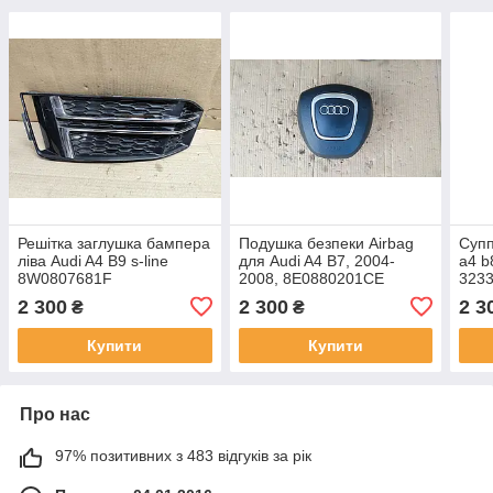
Решітка заглушка бампера
Подушка безпеки Airbag
Супп
ліва Audi A4 B9 s-line
для Audi A4 B7, 2004-
a4 b
8W0807681F
2008, 8E0880201CE
323
2 300
2 300
2 3
₴
₴
Купити
Купити
Про нас
97% позитивних з 483 відгуків за рік