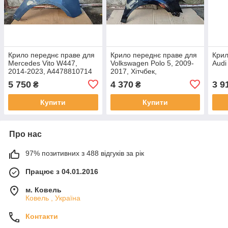
Крило переднє праве для
Крило переднє праве для
Крил
Mercedes Vito W447,
Volkswagen Polo 5, 2009-
Audi
2014-2023, A4478810714
2017, Хітчбек,
6R0821106A
5 750
4 370
3 9
₴
₴
Купити
Купити
Про нас
97% позитивних з 488 відгуків за рік
Працює з 04.01.2016
м. Ковель
Ковель , Україна
Контакти